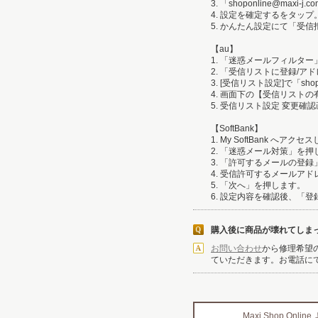
3. 「shoponline@max
4. 設定を確定するをタップ
5. かんたん設定にて「受
【au】
1. 「迷惑メールフィルタ
2. 「受信リストに登録/
3. [受信リスト設定]で「s
4. 画面下の【受信リスト
5. 受信リスト設定 変更確
【SoftBank】
1. My SoftBank へ
2. 「迷惑メール対策」を押
3. 「許可するメールの登
4. 受信許可するメールアドレ
5. 「次へ」を押します。
6. 設定内容を確認後、「
購入後に商品が壊れてしま
お問い合わせ
から修理希望
ていただきます。お電話に
Maxi Shop Onl