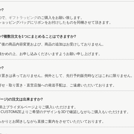
か?
ので、
ギフトラッピング
のご購入をお願い致します。
ショッピングバッグにリボンをお付けしたものを同梱させて頂きます。
?複数注文を1つにまとめることはできますか?
了後の商品内容変更および、商品の追加はお受けしておりません。
確かめの上、お申し込みくださいますようお願い申し上げます。
か?
り置きは承っておりません。例外として、先行予約販売時などはこれに限りません
寄せ・取り置き・直営店舗への発送手配は、ご遠慮いただいております。
ゲージ)の注文は出来ますか?
EB上ブライダルページよりご購入いただけます。
 3D CUSTOMIZEよりご希望のデザインを3Dで確認しながらご購入もいただけます。
っかりとお聞きしながら直接ご案内をさせていただいております。