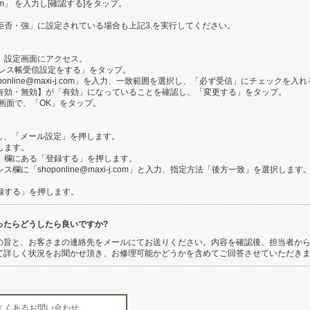
i-j.com」 を入力し[確認する]をタップ。
。
信拒否・強」に設定されている場合も上記3.を実行してください。
ー」設定画面にアクセス。
アドレス帳受信設定をする」をタップ。
hoponline@maxi-j.com」を入力、一致範囲を選択し、「必ず受信」にチェックを入
の有効・無効】が「有効」になっていることを確認し、「変更する」をタップ。
認画面で、「OK」をタップ。
アクセスし、「メール設定」を押します。
します。
録」欄にある「登録する」を押します。
ス欄に「shoponline@maxi-j.com」と入力、指定方法「後方一致」を選択します
登録する」を押します。
ったらどうしたら良いですか?
の旨と、お客さまの連絡先をメールにてお送りください。内容を確認後、担当者か
て詳しく状況をお聞かせ頂き、お修理可能かどうかを含めてご回答させていただき
ine よくあるお問い合わせ