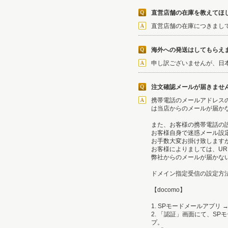
直営店舗の在庫を教えてほ
直営店舗の在庫につきまし
海外への発送はしてもらえ
申し訳ございませんが、日
注文確認メールが届きませ
携帯電話のメールアドレス
は当店からのメールが届か
また、お客様の携帯電話の
お客様自身で迷惑メール設
お手数大変お掛け致します
お客様によりましては、U
弊社からのメールが届かない方は
ドメイン指定受信の設定方
【docomo】
1. SPモードメールアプ
2. 「認証」画面にて、S
プ。