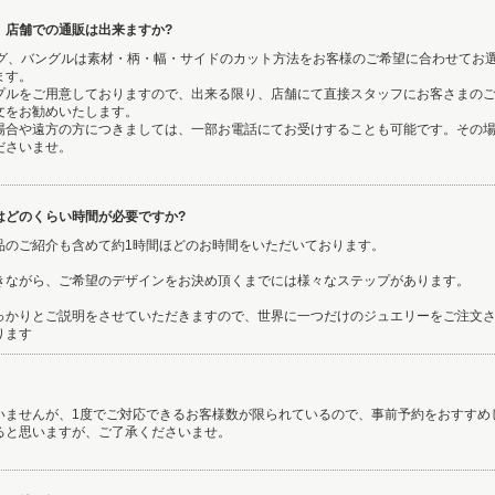
、店舗での通販は出来ますか?
リング、バングルは素材・柄・幅・サイドのカット方法をお客様のご希望に合わせてお
ます。
プルをご用意しておりますので、出来る限り、店舗にて直接スタッフにお客さまの
文をお勧めいたします。
場合や遠方の方につきましては、一部お電話にてお受けすることも可能です。その
ださいませ。
はどのくらい時間が必要ですか?
品のご紹介も含めて約1時間ほどのお時間をいただいております。
きながら、ご希望のデザインをお決め頂くまでには様々なステップがあります。
っかりとご説明をさせていただきますので、世界に一つだけのジュエリーをご注文
ります
いませんが、1度でご対応できるお客様数が限られているので、事前予約をおすすめ
ると思いますが、ご了承くださいませ。