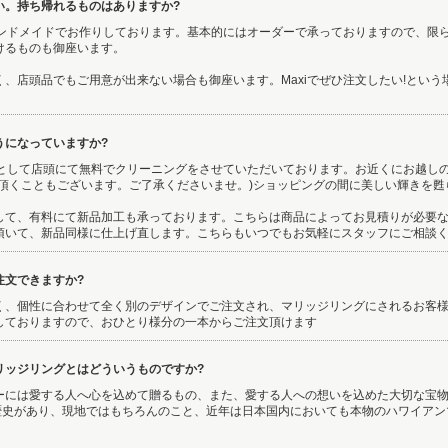
い。持ち帰れるものはありますか?
はハンドメイドでお作りしております。基本的にはオーダーで承っておりますので、限
けるものも御座います。
、店頭品でもご用意が出来ない場合も御座います。Maxiでぜひ注文したい!とい
うになっていますか?
ケアとして店頭にて無料でクリーニングをさせていただいております。お近くにお越し
ち頂くこともございます。ご了承くださいませ。)ショッピングの間に美しい輝きを甦
して、有料にて新品加工も承っております。こちらは商品によってお見積りが必要
頂いて、新品同様に仕上げ直します。こちらもいつでもお気軽にスタッフにご相談
注文できますか?
く、個性に合わせて全く別のデザインでご注文され、マリッジリングにされるお客様も
しておりますので、おひとり様分の一本からご注文頂けます
リッジリングとはどういうものですか?
ーには愛する人へ心を込めて贈るもの、また、愛する人への想いを込めた大切な宝
の歴史があり、現地ではもちろんのこと、近年は日本国内においても本物のハワイア