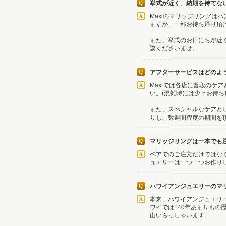
挙式が近く、納期を待てな
Maxiのマリッジリング
ますが、一部お持ち帰り頂
また、挙式のお日にちが近く
談くださいませ。
アフターサービスはどのよ
Maxiでは各店に普段の
い。(混雑時には少々お待
また、スぺシャルなケアと
りし、数週間程度の期間を
マリッジリングは一本でも
ペアでのご注文だけではな
ュエリーは一つ一つお作り
ハワイアンジュエリーのマ
本来、ハワイアンジュエリ
ワイでは140年あまりも
山いらっしゃいます。