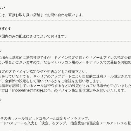
しい
ては、直接お取り扱い店舗までお問い合わせ願います。
ますか?
本国内のみの配送にさせて頂いております。
ん
の場合は基本的に送信可能ですが「ドメイン指定受信」や「メールアドレス指定受
ない場合がございますので、なるべくパソコン用のメールアドレスでの受信をお勧
設定の方でドメイン指定受信や拒否などをご確認下さい。
定をしていなくても、キャリアのアップデートにより自動的に迷惑メール設定され
が、全解除の設定をして頂いているかをご確認をお願い致します。
RL情報が記載しているメールは拒否するなどの設定がされている場合がございまし
「shoponline@maxi-j.com」のドメイン指定受信設定をお願いいたします。
法
リ →その他→メール設定→ドコモメール設定サイトをタップ。
Pモードパスワードを入力し「決定」をタップ。 指定受信/拒否設定メールアドレスを