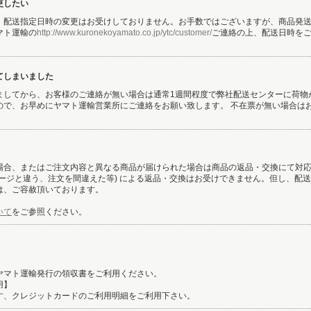
更したい
、配送指定日時の変更はお受けしておりません。お手数ではございますが、商品発
マト運輸の
http://www.kuronekoyamato.co.jp/ytc/customer/
ご連絡の上、配送日時を
てしまいました
ましてから、お客様のご連絡が無い場合は通常1週間程度で弊社配送センターに荷物
ので、お早めにヤマト運輸営業所にご連絡をお願い致します。 不在票が無い場合は
場合、またはご注文内容と異なる商品が届けられた場合は商品の返品・交換にて対
メージと違う、注文を間違えた等) による返品・交換はお受けできません。但し、配
は、ご容赦頂いております。
いて
をご参照ください。
ヤマト運輸発行の領収書をご利用ください。
用】
す、クレジットカードのご利用明細をご利用下さい。