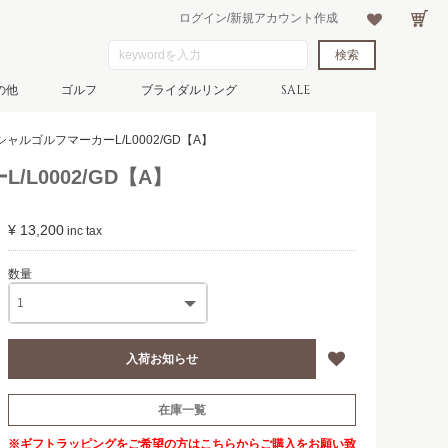
ログイン/新規アカウント作成
の他
ゴルフ
ブライダルリング
SALE
ャルゴルフマーカーL/L0002/GD【A】
L0002/GD【A】
¥ 13,200
在庫一覧
※ギフトラッピングをご希望の方は
こちら
からご購入をお願い致