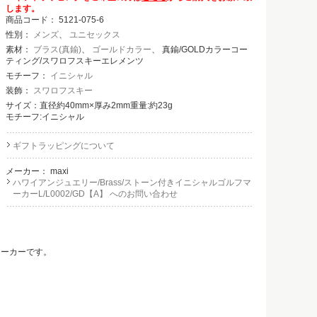
します。
商品コード：
5121-075-6
性別：
メンズ
、
ユニセックス
素材：
ブラス(真鍮)
、
ゴールドカラー
、 真鍮/GOLDカラーコー
ティング/スワロフスキーエレメンツ
モチーフ：
イニシャル
装飾：
スワロフスキー
サイズ：直径約40mm×厚み2mm重量:約23g
モチーフ:イニシャル
ギフトラッピングについて
メーカー：
maxi
ハワイアンジュエリー/Brass/ストーン付きイニシャルゴルフマ
ーカーL/L0002/GD【A】 へのお問い合わせ
マーカーです。