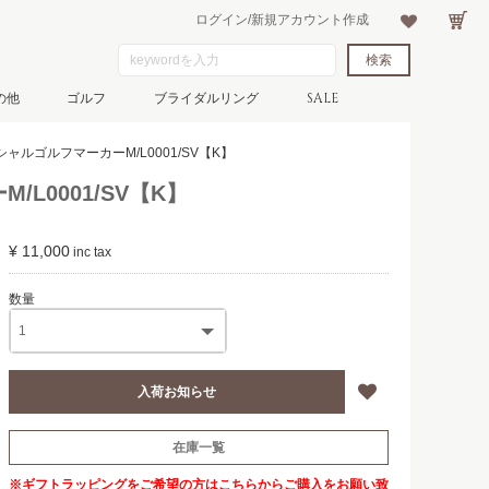
ログイン/新規アカウント作成
の他
ゴルフ
ブライダルリング
SALE
ャルゴルフマーカーM/L0001/SV【K】
L0001/SV【K】
¥ 11,000
在庫一覧
※ギフトラッピングをご希望の方は
こちら
からご購入をお願い致