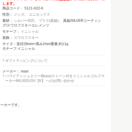
します。
商品コード：
5121-022-6
性別：
メンズ
、
ユニセックス
素材：
シルバー925
、
ブラス(真鍮)
、 真鍮/SILVERコーティン
グ/スワロフスキーエレメンツ
モチーフ：
イニシャル
装飾：
スワロフスキー
サイズ：直径28mm×厚み2mm重量:約11g
モチーフ:イニシャル
ギフトラッピングについて
メーカー：
maxi
ハワイアンジュエリー/Brass/ストーン付きイニシャルゴルフマ
ーカーM/L0001/SV【K】 へのお問い合わせ
マーカーです。