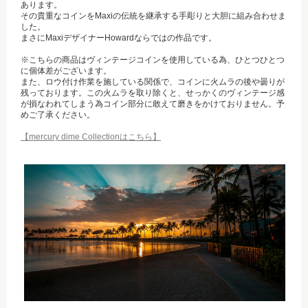
あります。
その貴重なコインをMaxiの伝統を継承する手彫りと大胆に組み合わせま
した。
まさにMaxiデザイナーHowardならではの作品です。
※こちらの商品はヴィンテージコインを使用している為、ひとつひとつ
に個体差がございます。
また、ロウ付け作業を施している関係で、コインに火ムラの後や曇りが
残っております。この火ムラを取り除くと、せっかくのヴィンテージ感
が損なわれてしまう為コイン部分に敢えて磨きをかけておりません。予
めご了承ください。
【mercury dime Collectionはこちら】