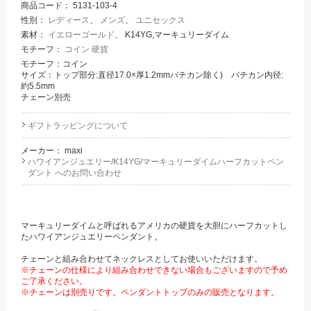
商品コード：
5131-103-4
性別：
レディース
、
メンズ
、
ユニセックス
素材：
イエローゴールド
、 K14YG,マーキュリーダイム
モチーフ：
コイン 硬貨
モチーフ：コイン
サイズ：トップ部分:直径17.0×厚1.2mmバチカン除く) バチカン内径:
約5.5mm
チェーン別売
ギフトラッピングについて
メーカー：
maxi
ハワイアンジュエリー/K14YG/マーキュリーダイムハーフカットペン
ダント へのお問い合わせ
マーキュリーダイムと呼ばれるアメリカの硬貨を大胆にハーフカットし
たハワイアンジュエリーペンダント。
チェーンと組み合わせてネックレスとしてお使いいただけます。
※チェーンの仕様により組み合わせできない場合もございますので予め
ご了承ください。
※チェーンは別売りです。ペンダントトップのみの販売となります。