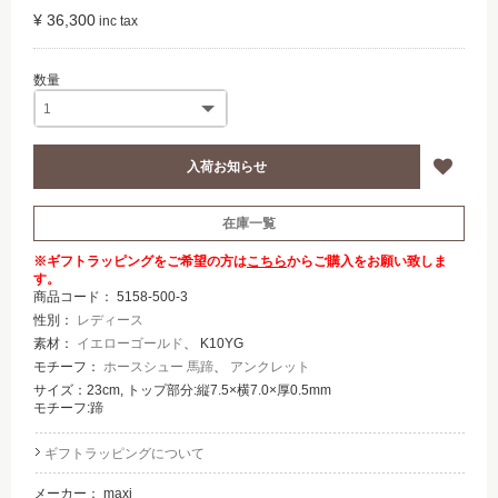
¥ 36,300
在庫一覧
※ギフトラッピングをご希望の方は
こちら
からご購入をお願い致しま
す。
商品コード：
5158-500-3
性別：
レディース
素材：
イエローゴールド
、 K10YG
モチーフ：
ホースシュー 馬蹄
、
アンクレット
サイズ：23cm, トップ部分:縦7.5×横7.0×厚0.5mm
モチーフ:蹄
ギフトラッピングについて
メーカー：
maxi