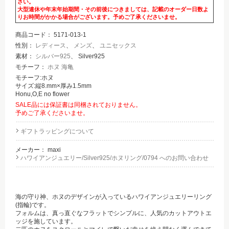
さい。
大型連休や年末年始期間・その前後につきましては、記載のオーダー日数よ
りお時間がかかる場合がございます。予めご了承くださいませ。
商品コード：
5171-013-1
性別：
レディース
、
メンズ
、
ユニセックス
素材：
シルバー925
、 Silver925
モチーフ：
ホヌ 海亀
モチーフ:ホヌ
サイズ:縦8.mm×厚み1.5mm
Honu,O,E no flower
SALE品には保証書は同梱されておりません。
予めご了承くださいませ。
ギフトラッピングについて
メーカー：
maxi
ハワイアンジュエリー/Silver925/ホヌリング/0794 へのお問い合わせ
海の守り神、ホヌのデザインが入っているハワイアンジュエリーリング
(指輪)です。
フォルムは、真っ直ぐなフラットでシンプルに、人気のカットアウトエ
ッジを施しています。