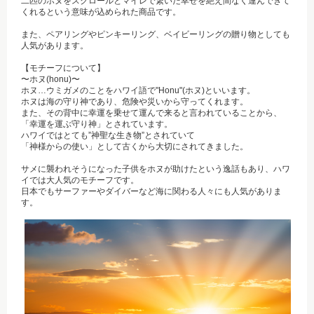
二匹のホヌをスクロールとマイレで繋いだ幸せを絶え間なく運んできて
くれるという意味が込められた商品です。
また、ペアリングやピンキーリング、ベイビーリングの贈り物としても
人気があります。
【モチーフについて】
〜ホヌ(honu)〜
ホヌ…ウミガメのことをハワイ語で"Honu"(ホヌ)といいます。
ホヌは海の守り神であり、危険や災いから守ってくれます。
また、その背中に幸運を乗せて運んで来ると言われていることから、
「幸運を運ぶ守り神」とされています。
ハワイではとても”神聖な生き物”とされていて
「神様からの使い」として古くから大切にされてきました。
サメに襲われそうになった子供をホヌが助けたという逸話もあり、ハワ
イでは大人気のモチーフです。
日本でもサーファーやダイバーなど海に関わる人々にも人気がありま
す。