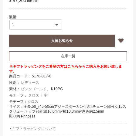
¥ 57,200
在庫一覧
※ギフトラッピングをご希望の方は
こちら
からご購入をお願い致しま
す。
商品コード：
5178-017-0
性別：
レディース
素材：
ピンクゴールド
、 K10PG
モチーフ：
クロス 十字
モチーフ：クロス
サイズ：全長:50_(45-50cmアジャスターカン付き),チェーン部分:0.15ス
クリュー,トップ部分:縦16.0mm×横10.0mm×厚み約2.5mm
彫り柄 Princess
ギフトラッピングについて