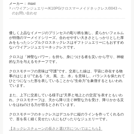
メーカー：
maxi
ハワイアンジュエリー/K10PG/クロスマーメイドネックレス/0043 へ
のお問い合わせ
優しく上品なイメージのプリンセスの彫り柄を施し、柔らかいフォルム
が特徴のマーメイドシリーズ。合わせやすい大きさとしっかりとした厚
みをもったシンプルクロスネックレスはギフトジュエリーにもおすすめ
なハワイアンジュエリーネックレスです。
クロスは「神聖なパワー」を持ち、身につける者を災いから守り、神秘
的な力を与えるモチーフです。
クロスモチーフの意味は“守護”です。交差した線は、宇宙に存在する物
事のはじまり”である「火、風、土、水」を意味し、バランスを保たれて
ひとつになった形を表していることから“生命力”を象徴するともいわれ
ています。
また、上下に交差している様子は“天界と地上との交流”を表すともいわ
れ、クロスモチーフは、天から降り注ぐ神聖な力を受け、降りかかる災
いをはねのける力が宿るとされています。
クロスモチーフのネックレスはデコルテに縦のラインを作ってくれるの
で、首を長く細く見せたい人にもぴったりなジュエリーです。
【ネックレスチェーンの長さと選び方についてはこちら】