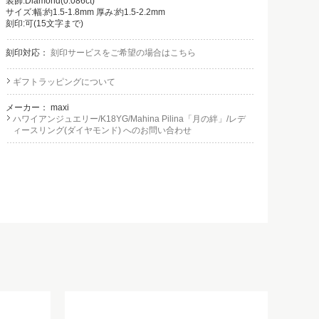
装飾:Diamond(0.086ct)
サイズ:幅:約1.5-1.8mm 厚み:約1.5-2.2mm
刻印:可(15文字まで)
刻印対応：
刻印サービスをご希望の場合はこちら
ギフトラッピングについて
メーカー：
maxi
ハワイアンジュエリー/K18YG/Mahina Pilina「月の絆」/レデ
ィースリング(ダイヤモンド) へのお問い合わせ