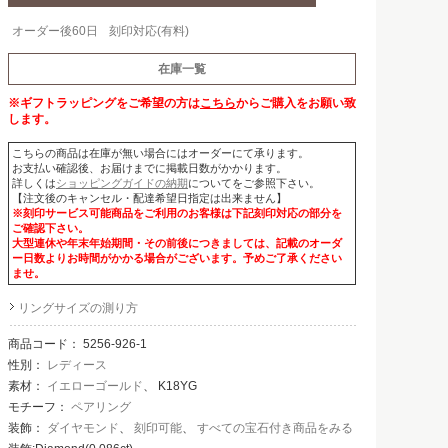
オーダー後60日
刻印対応(有料)
在庫一覧
※ギフトラッピングをご希望の方は
こちら
からご購入をお願い致
します。
こちらの商品は在庫が無い場合にはオーダーにて承ります。
お支払い確認後、お届けまでに掲載日数がかかります。
詳しくは
ショッピングガイドの納期
についてをご参照下さい。
【注文後のキャンセル・配達希望日指定は出来ません】
※刻印サービス可能商品をご利用のお客様は下記刻印対応の部分を
ご確認下さい。
大型連休や年末年始期間・その前後につきましては、記載のオーダ
ー日数よりお時間がかかる場合がございます。予めご了承ください
ませ。
リングサイズの測り方
商品コード：
5256-926-1
性別：
レディース
素材：
イエローゴールド
、 K18YG
モチーフ：
ペアリング
装飾：
ダイヤモンド
、
刻印可能
、
すべての宝石付き商品をみる