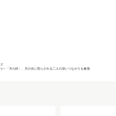
ーズ
ナ・ピリナ)― 「月の絆」、月の光に照らされる二人の深いつながりを象徴