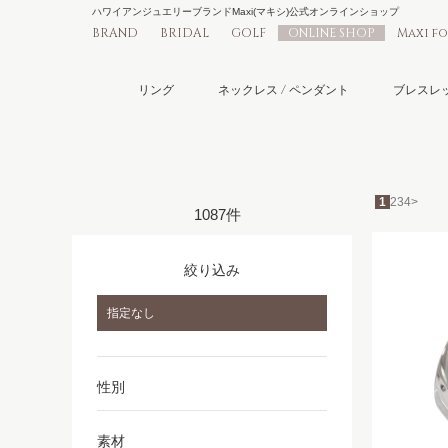
ハワイアンジュエリーブランドMaxi(マキシ)公式オンラインショップ
BRAND
BRIDAL
GOLF
ONLINE SHOP
Maxi f
リング
ネックレス / ペンダント
ブレスレッ
1
2
3
4
>
1087件
絞り込み
指定なし
性別
素材