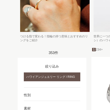
つける指で変わる！指輪の持つ意味とおすすめのリ
世界に一つだ
ングをご紹介
シ）のハワ
1
2
3
4
>
353件
絞り込み
ハワイアンジュエリー リング / RING
性別
素材