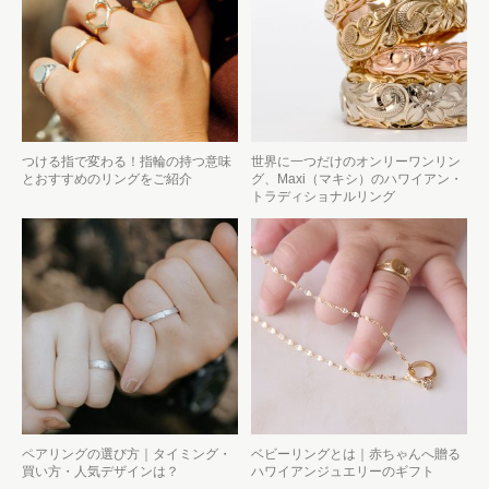
つける指で変わる！指輪の持つ意味
世界に一つだけのオンリーワンリン
とおすすめのリングをご紹介
グ、Maxi（マキシ）のハワイアン・
トラディショナルリング
ペアリングの選び方｜タイミング・
ベビーリングとは｜赤ちゃんへ贈る
買い方・人気デザインは？
ハワイアンジュエリーのギフト