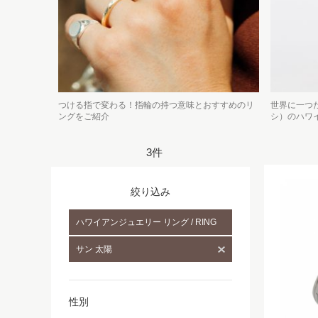
つける指で変わる！指輪の持つ意味とおすすめのリ
世界に一つだ
ングをご紹介
シ）のハワ
3件
絞り込み
ハワイアンジュエリー リング / RING
サン 太陽
性別