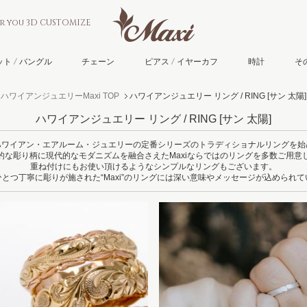
or you 3D CUSTOMIZE
ト / バングル
チェーン
ピアス / イヤーカフ
時計
そ
ハワイアンジュエリーMaxi TOP
ハワイアンジュエリー リング / RING
[サン 太陽]
ハワイアンジュエリー リング / RING
[サン 太陽]
ハワイアン・エアルーム・ジュエリーの定番シリーズのトラディショナルリングを始
的な彫り柄に現代的なモダニズムを融合さえたMaxiならではのリングを多数ご用意
重ね付けにもお使い頂けるようなシンプルなリングもございます。
とつ丁寧に彫りが施された“Maxi”のリングには深い意味やメッセージが込められ