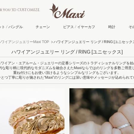
or you 3D CUSTOMIZE
ト / バングル
チェーン
ピアス / イヤーカフ
時計
そ
ハワイアンジュエリーMaxi TOP
ハワイアンジュエリー リング / RING
[ユニセックス
ハワイアンジュエリー リング / RING
[ユニセックス]
ハワイアン・エアルーム・ジュエリーの定番シリーズのトラディショナルリングを始
的な彫り柄に現代的なモダニズムを融合さえたMaxiならではのリングを多数ご用意
重ね付けにもお使い頂けるようなシンプルなリングもございます。
とつ丁寧に彫りが施された“Maxi”のリングには深い意味やメッセージが込められ