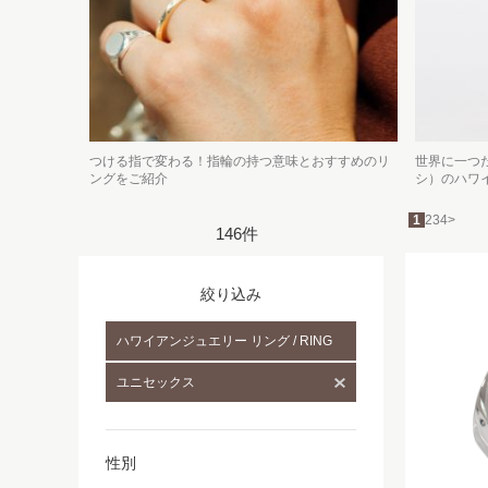
つける指で変わる！指輪の持つ意味とおすすめのリ
世界に一つだ
ングをご紹介
シ）のハワ
1
2
3
4
>
146件
絞り込み
ハワイアンジュエリー リング / RING
ユニセックス
性別