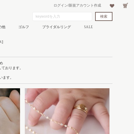
ログイン/新規アカウント作成
の他
ゴルフ
ブライダルリング
SALE
]
め
しております。
ています。