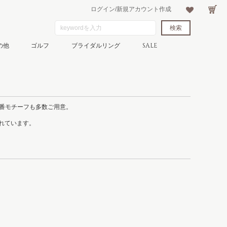
ログイン/新規アカウント作成
の他
ゴルフ
ブライダルリング
SALE
番モチーフも多数ご用意。
られています。