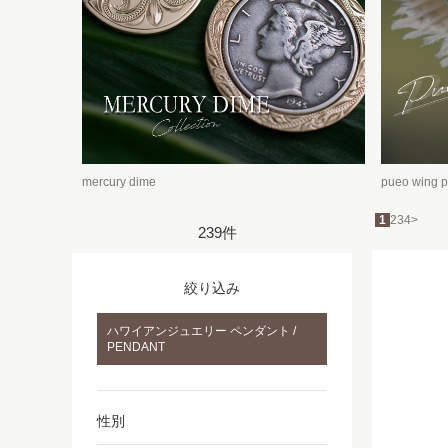
mercury dime
pueo wing 
1
2
3
4
>
239件
絞り込み
ハワイアンジュエリー ペンダント /
PENDANT
性別