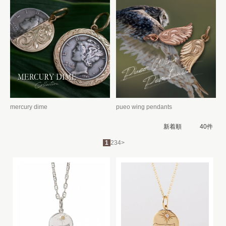
mercury dime
pueo wing pendants
1
2
3
4
>