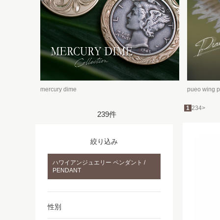
mercury dime
pueo wing 
1
2
3
4
>
239件
絞り込み
ハワイアンジュエリー ペンダント /
PENDANT
性別