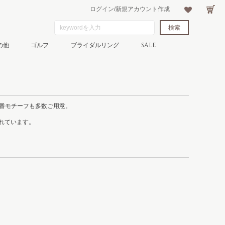
ログイン/新規アカウント作成
の他
ゴルフ
ブライダルリング
SALE
番モチーフも多数ご用意。
られています。