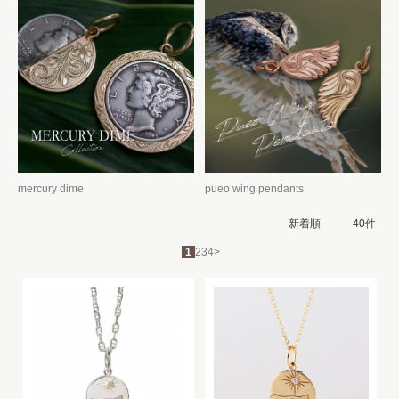
mercury dime
pueo wing pendants
1
2
3
4
>