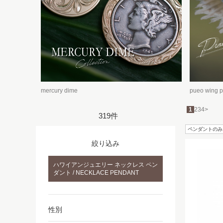
mercury dime
pueo wing 
1
2
3
4
>
319件
ペンダントのみ
絞り込み
ハワイアンジュエリー ネックレス ペン
ダント / NECKLACE PENDANT
性別