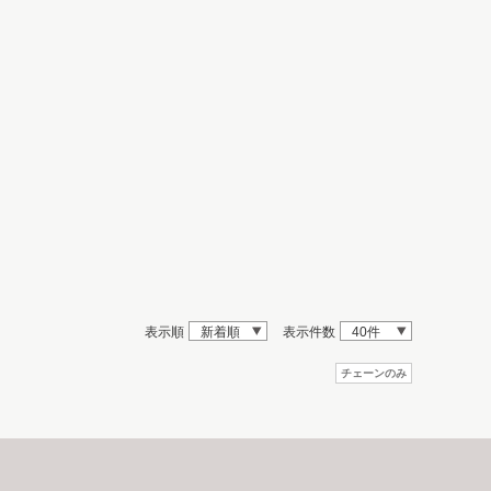
表示順
新着順
表示件数
40件
チェーンのみ