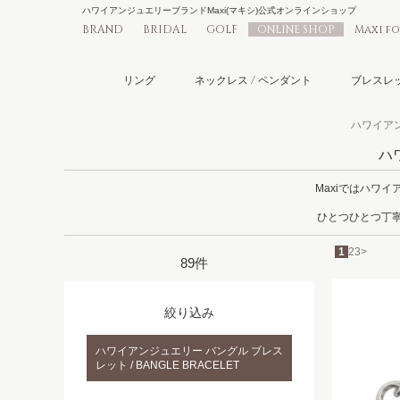
ハワイアンジュエリーブランドMaxi(マキシ)公式オンラインショップ
BRAND
BRIDAL
GOLF
ONLINE SHOP
Maxi f
リング
ネックレス / ペンダント
ブレスレッ
ハワイアン
ハ
Maxiではハワ
ひとつひとつ丁寧
1
2
3
>
89件
絞り込み
ハワイアンジュエリー バングル ブレス
レット / BANGLE BRACELET