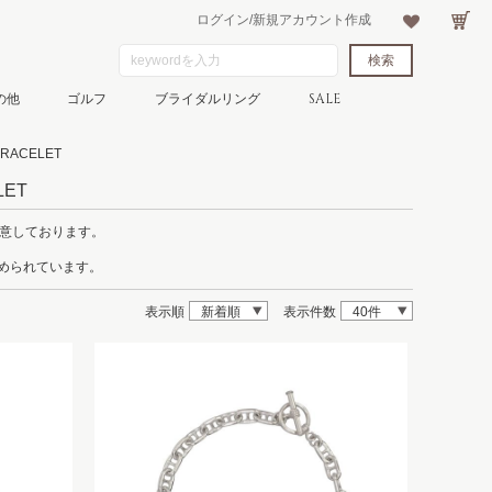
ログイン/新規アカウント作成
の他
ゴルフ
ブライダルリング
SALE
ACELET
ET
用意しております。
込められています。
表示順
新着順
表示件数
40件