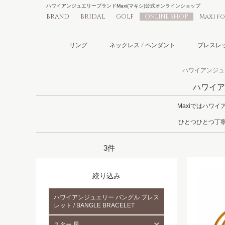
ハワイアンジュエリーブランドMaxi(マキシ)公式オンラインショップ
BRAND
BRIDAL
GOLF
ONLINE SHOP
Maxi f
リング
ネックレス / ペンダント
ブレスレッ
ハワイアンジュエ
ハワイアン
Maxiではハワ
ひとつひとつ丁寧
3件
絞り込み
ハワイアンジュエリー バングル ブレス
レット / BANGLE BRACELET
スター 星