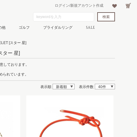
ログイン/新規アカウント作成
の他
ゴルフ
ブライダルリング
SALE
LET
[スター 星]
スター 星]
用意しております。
込められています。
表示順
新着順
表示件数
40件