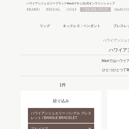
ハワイアンジュエリーブランドMaxi(マキシ)公式オンラインショップ
BRAND
BRIDAL
GOLF
ONLINE SHOP
Maxi f
リング
ネックレス / ペンダント
ブレスレッ
ハワイアンジュエリ
ハワイアン
Maxiではハワ
ひとつひとつ丁寧
1件
絞り込み
ハワイアンジュエリー バングル ブレス
レット / BANGLE BRACELET
プルメリア