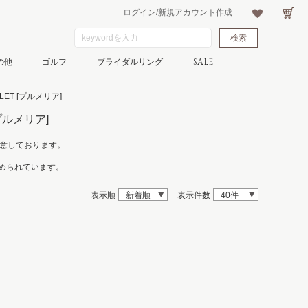
ログイン/新規アカウント作成
の他
ゴルフ
ブライダルリング
SALE
LET
[プルメリア]
プルメリア]
用意しております。
込められています。
表示順
新着順
表示件数
40件