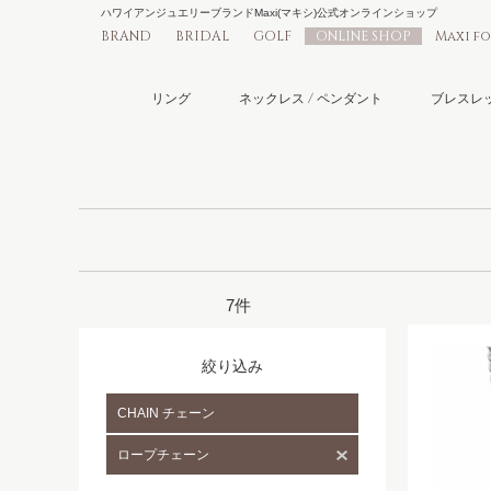
ハワイアンジュエリーブランドMaxi(マキシ)公式オンラインショップ
BRAND
BRIDAL
GOLF
ONLINE SHOP
Maxi f
リング
ネックレス / ペンダント
ブレスレッ
7件
絞り込み
CHAIN チェーン
ロープチェーン