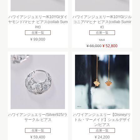
ハワイアンジュエリー/K10YG/ダイ
ハワイアンジュエリー/K10YG/ジル
ヤモンド/マヒナ ピアス(collab Sum
コニア/マヒナ ピアス(collab Sumir
ire)
e)
在庫一覧
在庫一覧
¥ 99,000
SALE
¥ 66,000
¥ 52,800
ハワイアンジュエリー/Silver925/ラ
ハワイアンジュエリー【Disney/リ
サークル ピアス
トル・マーメイド】シェルデザイ
ン/ピアス
在庫一覧
在庫一覧
¥ 59,400
¥ 24,200