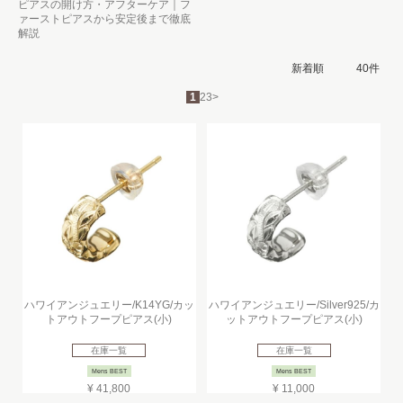
ピアスの開け方・アフターケア｜フ
ァーストピアスから安定後まで徹底
解説
1
2
3
>
ハワイアンジュエリー/K14YG/カッ
ハワイアンジュエリー/Silver925/カ
トアウトフープピアス(小)
ットアウトフープピアス(小)
在庫一覧
在庫一覧
Mens BEST
Mens BEST
¥ 41,800
¥ 11,000