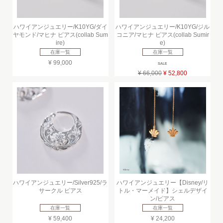
ハワイアンジュエリー/K10YG/ダイ
ハワイアンジュエリー/K10YG/ジル
ヤモンド/マヒナ ピアス(collab Sum
コニア/マヒナ ピアス(collab Sumir
ire)
e)
在庫一覧
在庫一覧
¥ 99,000
SALE
¥ 66,000
¥ 52,800
ハワイアンジュエリー/Silver925/ラ
ハワイアンジュエリー【Disney/リ
サークル ピアス
トル・マーメイド】シェルデザイ
ン/ピアス
在庫一覧
在庫一覧
¥ 59,400
¥ 24,200