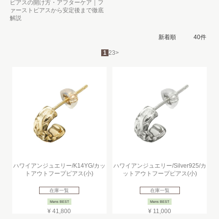
ピアスの開け方・アフターケア｜フ
ァーストピアスから安定後まで徹底
解説
1
2
3
>
ハワイアンジュエリー/K14YG/カッ
ハワイアンジュエリー/Silver925/カ
トアウトフープピアス(小)
ットアウトフープピアス(小)
在庫一覧
在庫一覧
Mens BEST
Mens BEST
¥ 41,800
¥ 11,000