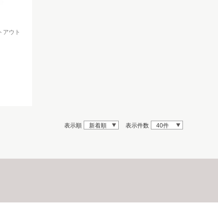
ットアウト
表示順
新着順
表示件数
40件