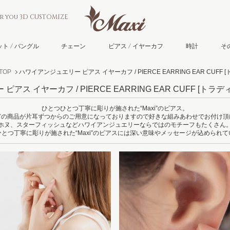
or you 3D CUSTOMIZE
ト / バングル
チェーン
ピアス / イヤーカフ
時計
そ
TOP
ハワイアンジュエリー ピアス イヤーカフ / PIERCE EARRING EAR CUFF
[
ス イヤーカフ / PIERCE EARRING EAR CUFF
[トラデ
ひとつひとつ丁寧に彫りが施された“Maxi”のピアス。
どの商品が片耳ずつからのご用意になっておりますので好きな組みあわせでお付け頂
ホヌ、スターフィッシュなどハワイアンジュエリーならではのモチーフもたくさん
とつ丁寧に彫りが施された“Maxi”のピアスには深い意味やメッセージが込められ