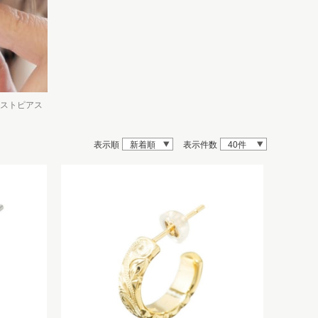
ストピアス
表示順
新着順
表示件数
40件