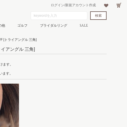
ログイン/新規アカウント作成
の他
ゴルフ
ブライダルリング
SALE
F
[トライアングル 三角]
ライアングル 三角]
けます。
。
ています。