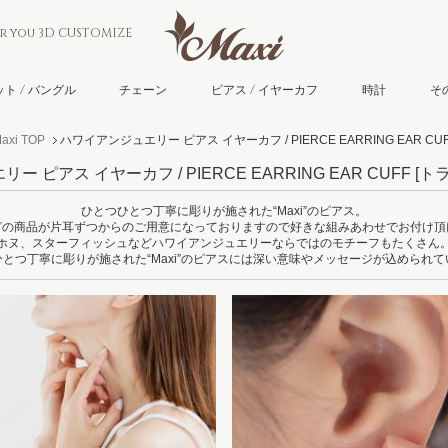
or you 3D CUSTOMIZE
ト / バングル
チェーン
ピアス / イヤーカフ
時計
そ
i TOP
ハワイアンジュエリー ピアス イヤーカフ / PIERCE EARRING EAR CUF
 ピアス イヤーカフ / PIERCE EARRING EAR CUFF
[ト
ひとつひとつ丁寧に彫りが施された“Maxi”のピアス。
どの商品が片耳ずつからのご用意になっておりますので好きな組みあわせでお付け頂
ホヌ、スターフィッシュなどハワイアンジュエリーならではのモチーフもたくさん
とつ丁寧に彫りが施された“Maxi”のピアスには深い意味やメッセージが込められ