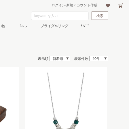
ログイン/新規アカウント作成
の他
ゴルフ
ブライダルリング
SALE
表示順
新着順
表示件数
40件