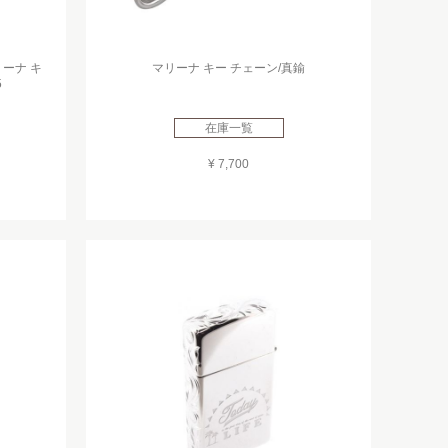
ーナ キ
マリーナ キー チェーン/真鍮
5
在庫一覧
¥ 7,700