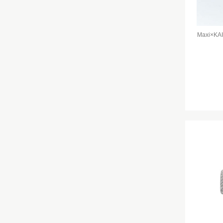
Maxi×K