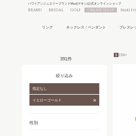
ハワイアンジュエリーブランドMaxi(マキシ)公式オンラインショップ
BRAND
BRIDAL
GOLF
ONLINE SHOP
Maxi f
リング
ネックレス / ペンダント
ブレスレッ
1
2
3
4
>
391件
絞り込み
指定なし
イエローゴールド
性別