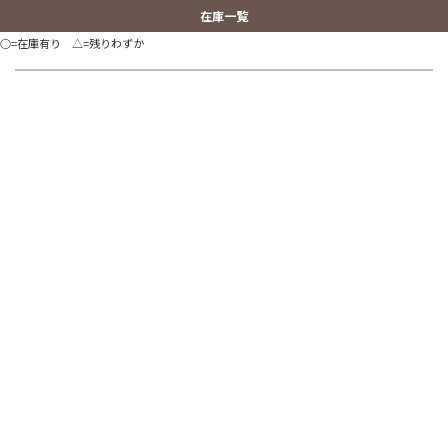
在庫一覧
○=在庫有り △=残りわずか