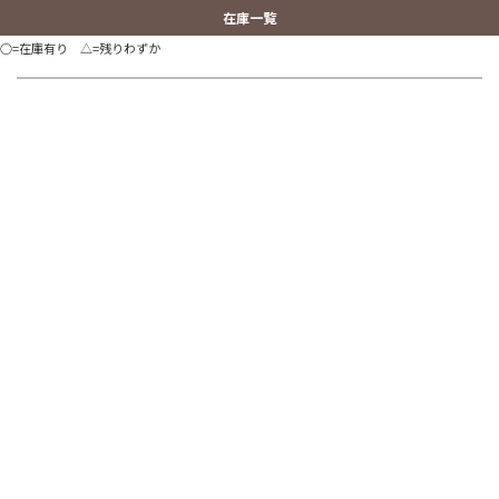
在庫一覧
○=在庫有り △=残りわずか