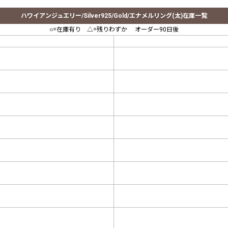
ハワイアンジュエリー/Silver925/Gold/エナメルリング(太)在庫一覧
○=在庫有り △=残りわずか オーダー90日後