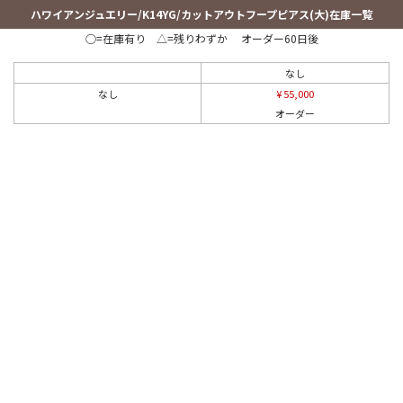
ハワイアンジュエリー/K14YG/カットアウトフープピアス(大)在庫一覧
○=在庫有り △=残りわずか オーダー60日後
なし
なし
¥ 55,000
オーダー