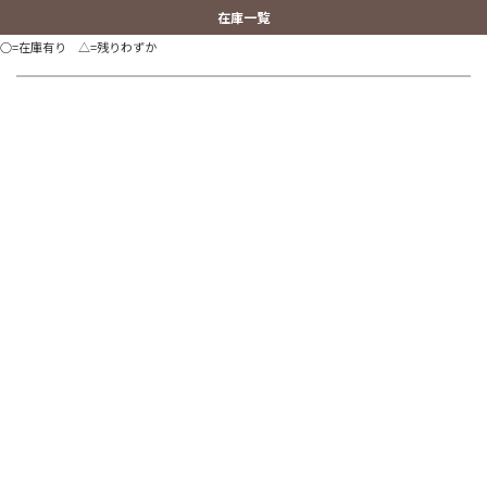
在庫一覧
○=在庫有り △=残りわずか