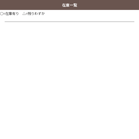
在庫一覧
○=在庫有り △=残りわずか