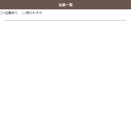
在庫一覧
○=在庫有り △=残りわずか