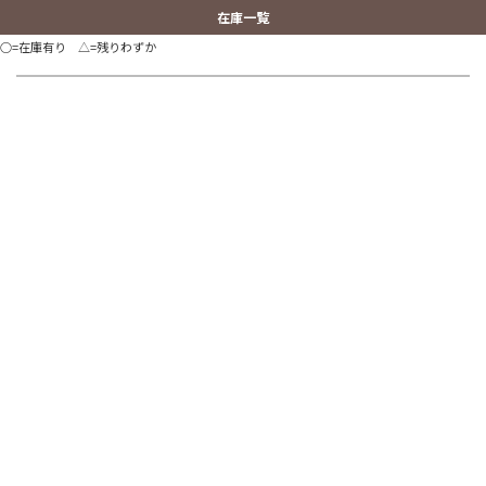
在庫一覧
○=在庫有り △=残りわずか