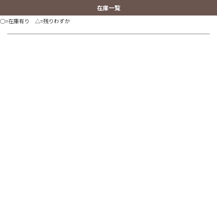
在庫一覧
○=在庫有り △=残りわずか