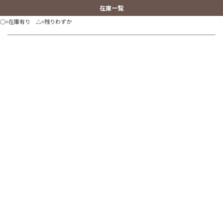
在庫一覧
○=在庫有り △=残りわずか