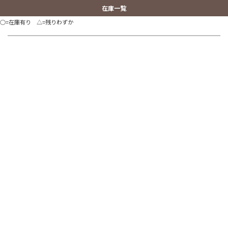
在庫一覧
○=在庫有り △=残りわずか