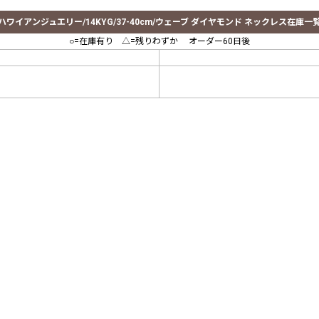
ハワイアンジュエリー/14KYG/37-40cm/ウェーブ ダイヤモンド ネックレス在庫一
○=在庫有り △=残りわずか オーダー60日後