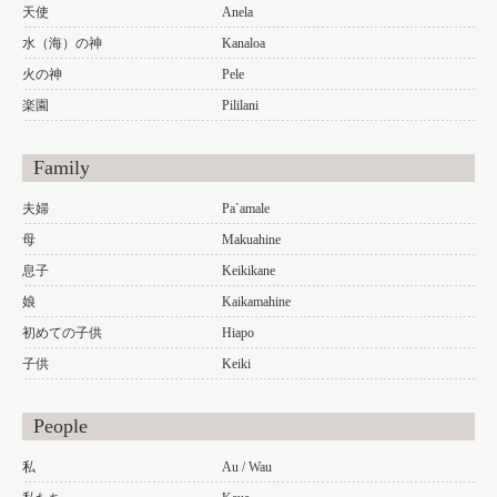
天使
Anela
水（海）の神
Kanaloa
火の神
Pele
楽園
Pililani
Family
夫婦
Pa`amale
母
Makuahine
息子
Keikikane
娘
Kaikamahine
初めての子供
Hiapo
子供
Keiki
People
私
Au / Wau