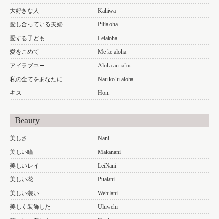
大好きな人
Kahiwa
愛し合っている夫婦
Pilialoha
愛する子ども
Leialoha
愛をこめて
Me ke aloha
アイラブユー
Aloha au ia`oe
私の全てをあなたに
Nau ko`u aloha
キス
Honi
Beauty
美しさ
Nani
美しい瞳
Makanani
美しいレイ
LeiNani
美しい花
Pualani
美しい装い
Wehilani
美しく装飾した
Uluwehi