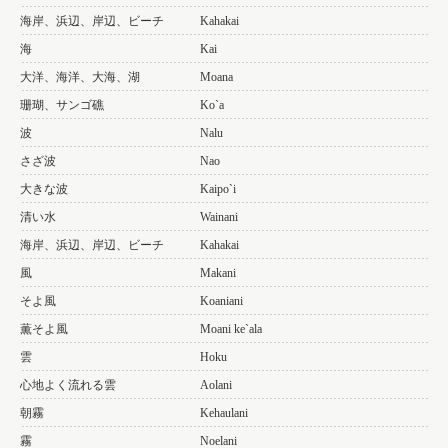
海岸、浜辺、岸辺、ビーチ
Kahakai
海
Kai
大洋、海洋、大海、湖
Moana
珊瑚、サンゴ礁
Ko`a
波
Nalu
さざ波
Nao
大きな波
Kaipo`i
清い水
Wainani
海岸、浜辺、岸辺、ビーチ
Kahakai
風
Makani
そよ風
Koaniani
薫そよ風
Moani ke`ala
雲
Hoku
心地よく流れる雲
Aolani
朝霧
Kehaulani
霧
Noelani