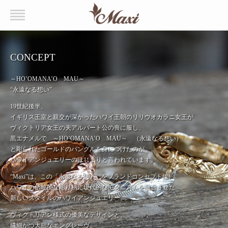
CONCEPT
～HO’OMANA’O MAU～
“永遠なる想い”
19世紀後半、
イギリス王室と親交が深かったハワイ王朝のリリウオカラニ女王が
ヴィクトリア女王の夫アルバート公の喪に服し、
黒エナメルで ～HO’OMANA’O MAU～ （永遠なる想い）
と彫られたゴールドのバングルを身につけたのが
ハワイアンジュエリーのはじまりと言われています。
“Maxi”は、この「永遠なる想い」をブランドコンセプトに、
ハワイの伝統的な彫り柄に現代的なモダニズムを融合させた
新しいスタイルのハワイアンジュエリー。
ヴィクトリアン様式の優美なデザインと、
繊細かつ大胆なエングレーヴ。