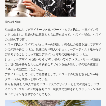
Howard Miao
Maxi設立者にしてデザイナーであるハワード・ミアオ氏は、中国メインラ
ンドに生まれ、11歳の時に家族とともに夢を追って、ハワイへ移住。ハワイ
の太陽の下で育つ。
ハワード氏はハワイアンジュエリーの卸売、小売会社の経営を通じてデザイ
ンの知識を身につけた。熟練の彫り職人やジュエリーアーティスト達から学
び研究することによって彼はデザインと彫りの技術を身につけた。
ジュエリーデザインに携わり始め5年、彼のハワイアンジュエリーへの情熱
は、現代性を持ち合わせた革新的なデザインを生み出し、彼の初の旗艦店
「Maxi」の設立につながった。
デザイナーとして、そして経営者として、ハワードの献身と改革はMaxiを
グローバルな成長へと導いている。
自らも 熟練した職人であるハワード氏のデザイナーとしての使命は、ハワ
イアンジュエリーの伝統を保ちつつ、現代的で洗練されたファッション性の
高いデザインを提供することである。