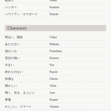
船乗り
Aukai
ハンター
Kamimi
ハワイアン・カウボーイ
Paniolo
Characters
明るい、陽気
Uilani
あたたかい
Mahana
温かい心
Pumehana
意志の強い
Kanunu
大きい
Nui
終わりのない
Pauole
快適な
Oluolu
輝かしい
Alohi
輝く、光る、まぶしい
Lino
華麗
Kanani
かしこい、スマート
Akamai