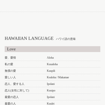
HAWAIIAN LANGUAGE
ハワイ語の意味
Love
愛、愛情
Aloha
私の愛
Kuualoha
無償の愛
Kaupili
愛しい人
Kealoha / Makamae
恋人、愛する人
Ipolani
恋人(女性に対して)
Kuuipo
最愛の恋人
Ipolani
最愛の人
Kuulei