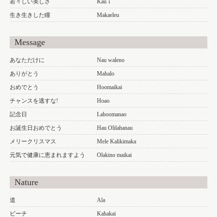
若々しい美しさ
Kau`i
生き生きした瞳
Makaeleu
Message
あなただけに
Nau waleno
ありがとう
Mahalo
おめでとう
Hoomaikai
チャンスを逃すな!
Hoao
記念日
Lahoomanao
お誕生日おめでとう
Hau Olilahanau
メリークリスマス
Mele Kalikimaka
元気で健康に恵まれますよう
Olakino maikai
Nature
道
Ala
ビーチ
Kahakai