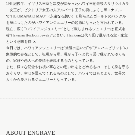
19世紀後半、イギリス王室と親交が深かったハワイ王朝最後のリリウオカラ
ニ女王が、ビクトリア女王の夫アルバート王子の喪にふくし黒エナメル
で“HO,OMANA,O MAU”（永遠なる想い）と彫られたゴールドのバングル
を身につけたのがハワイアンジュエリーの起源になったと言われている。
現在、広く“ハワイアンジュエリー”として親しまれるジュエリーは 正式名
称“Hawaiian Heirloom Jewelry”と言い、Heirloomは代々受け継がれる宝・家宝
という意味を持つ。
今日では、ハワイアンジュエリーは“永遠の思い出”や“アロハスピリット”の
象徴的な存在として、祖母から母、母から子へと代々受け継がれてゆくも
の、家族や恋人への愛情を表現するものとなっている。
また、様々な記念やお祝い事などの思い出をとどめるもの、そして身を守る
お守りや、幸せを運んでくれるものとして、ハワイではもとより、世界の
人々から愛されるジュエリーとなっている。
ABOUT ENGRAVE