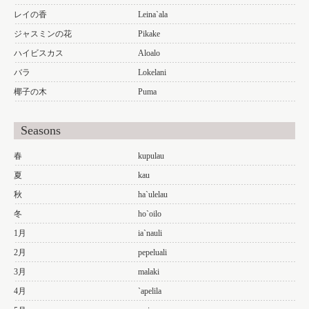
レイの香
Leina`ala
ジャスミンの花
Pikake
ハイビスカス
Aloalo
バラ
Lokelani
椰子の木
Puma
Seasons
春
kupulau
夏
kau
秋
ha`ulelau
冬
ho`oilo
1月
ia`nauli
2月
pepeluali
3月
malaki
4月
`apelila