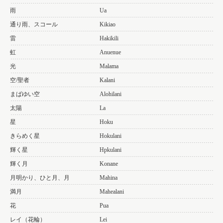
雨
Ua
通り雨、スコール
Kikiao
雷
Hakikili
虹
Anuenue
光
Malama
空/聖者
Kalani
まばゆい空
Alohilani
太陽
La
星
Hoku
きらめく星
Hokulani
輝く星
Hpkulani
輝く月
Konane
月明かり、ひと月、月
Mahina
満月
Mahealani
花
Pua
レイ（花輪）
Lei