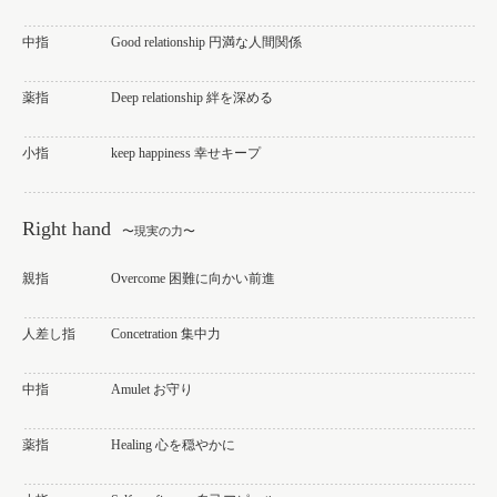
中指
Good relationship 円満な人間関係
薬指
Deep relationship 絆を深める
小指
keep happiness 幸せキープ
Right hand
〜現実の力〜
親指
Overcome 困難に向かい前進
人差し指
Concetration 集中力
中指
Amulet お守り
薬指
Healing 心を穏やかに