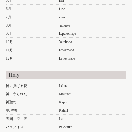
5月
mei
6月
iune
7月
iulai
8月
`aukake
9月
kepakemapa
10月
`okakopa
11月
nowemapa
12月
ke`ke`mapa
Holy
神に捧げる花
Lehua
神に守られた
Maluiani
神聖な
Kapu
空/聖者
Kalani
天国、空、天
Lani
パラダイス
Palekaiko