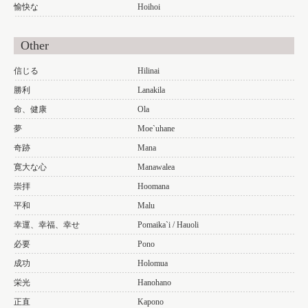
愉快な
Hoihoi
Other
信じる
Hilinai
勝利
Lanakila
命、健康
Ola
夢
Moe`uhane
奇跡
Mana
寛大な心
Manawalea
崇拝
Hoomana
平和
Malu
幸運、幸福、幸せ
Pomaika`i / Hauoli
必要
Pono
成功
Holomua
栄光
Hanohano
正直
Kapono