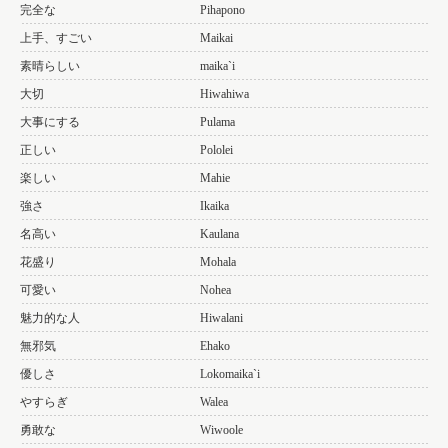
完全な
Pihapono
上手、すごい
Maikai
素晴らしい
maika`i
大切
Hiwahiwa
大事にする
Pulama
正しい
Pololei
楽しい
Mahie
強さ
Ikaika
名高い
Kaulana
花盛り
Mohala
可愛い
Nohea
魅力的な人
Hiwalani
無邪気
Ehako
優しさ
Lokomaika`i
やすらぎ
Walea
勇敢な
Wiwoole