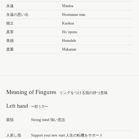
永遠
Mauloa
永遠の思い出
Hoomanao mau
独立
Kuokoa
真実
Ho`opono
美徳
Hemolele
貴重
Makamae
Meaning of Fingures
リングをつける指の持つ意味
Left hand
〜想う力〜
親指
Strong mind 強い意志
人差し指
Support your new start 人生の転機をサポート