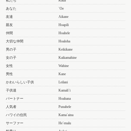
私たち
Kaua
あなた
`Oe
友達
Aikane
親友
Hoapili
仲間
Hoahele
大切な仲間
Hoaloha
男の子
Keikikane
女の子
Kaikamahine
女性
Wahine
男性
Kane
かわいらしい子供
Leilani
子供達
Kamali`i
パートナー
Hoahana
人気者
Punahele
ハワイの住民
Kama`aina
サーファー
He`enalu