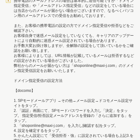
携帯電話のメールアドレスの場合は基本的に送信可能ですが「ドメイン
指定受信」や「メールアドレス指定受信」などの設定をしている場合に
は当店からのメールが届かない場合がございますので、なるべくパソコ
ン用のメールアドレスでの受信をお勧めしております。
また、お客様の携帯電話の設定の方でドメイン指定受信や拒否などをご
確認下さい。
お客様自身で迷惑メール設定をしていなくても、キャリアのアップデー
トにより自動的に迷惑メール設定されている場合があります。
お手数大変お掛け致しますが、全解除の設定をして頂いているかをご確
認をお願い致します。
お客様によりましては、URL情報が記載しているメールは拒否するなど
の設定がされている場合がございました。
弊社からのメールが届かない方は「shoponline@maxi-j.com」のドメイ
ン指定受信設定をお願いいたします。
ドメイン指定受信の設定方法
【docomo】
1. SPモードメールアプリ →その他→メール設定→ドコモメール設定サ
イトをタップ。
2. 「認証」画面にて、SPモードパスワードを入力し「決定」をタッ
プ。 指定受信/拒否設定メールアドレスを登録の「さらに追加する」を
タップ。
3. 「shoponline@maxi-j.com」 を入力し[確認する]をタップ。
4. 設定を確定するをタップ。
5. かんたん設定にて「受信拒否・強」に設定されている場合も上記3.を