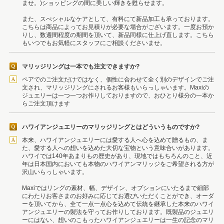
ませ。)ショッピングの間に美しい輝きを甦らせます。
また、スぺシャルなケアとして、有料にて新品加工も承っております。
こちらは商品によってお見積りが必要な場合がございます。一度お預か
りし、数週間程度の期間を頂いて、新品同様に仕上げ直します。こちら
もいつでもお気軽にスタッフにご相談くださいませ。
マリッジリングは一本でも注文できますか?
ペアでのご注文だけではなく、個性に合わせて全く別のデザインでご注
文され、マリッジリングにされるお客様もいらっしゃいます。Maxiの
ジュエリーは一つ一つお作りしておりますので、おひとり様分の一本か
らご注文頂けます
ハワイアンジュエリーのマリッジリングとはどういうものですか?
本来、ハワイアンジュエリーには愛する人へ心を込めて贈るもの、ま
た、愛する人への想いを込めた大切な宝物という意味合いがあります。
ハワイでは140年あまりもの歴史があり、現地ではもちろんのこと、近
年は日本国内においても本物のハワイアンマリッジをご希望される方が
沢山いらっしゃいます。
Maxiではリングの素材、幅、デザイン、オプションにいたるまで細部
にわたりお客さまのお好みに応じてお選びいただくことができ、オーダ
ーを頂いてから、全て一点一点心を込めて伝統を継承した本来のハワイ
アンジュエリーの製法を守ってお作りしております。既製品のジュエリ
ーにはない、想いのこもったハワイアンジュエリーは一生の記念のマリ