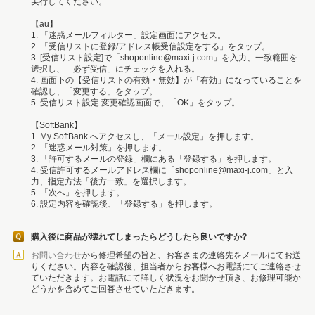
実行してください。
【au】
1. 「迷惑メールフィルター」設定画面にアクセス。
2. 「受信リストに登録/アドレス帳受信設定をする」をタップ。
3. [受信リスト設定]で「shoponline@maxi-j.com」を入力、一致範囲を
選択し、「必ず受信」にチェックを入れる。
4. 画面下の【受信リストの有効・無効】が「有効」になっていることを
確認し、「変更する」をタップ。
5. 受信リスト設定 変更確認画面で、「OK」をタップ。
【SoftBank】
1. My SoftBank へアクセスし、「メール設定」を押します。
2. 「迷惑メール対策」を押します。
3. 「許可するメールの登録」欄にある「登録する」を押します。
4. 受信許可するメールアドレス欄に「shoponline@maxi-j.com」と入
力、指定方法「後方一致」を選択します。
5. 「次へ」を押します。
6. 設定内容を確認後、「登録する」を押します。
購入後に商品が壊れてしまったらどうしたら良いですか?
お問い合わせ
から修理希望の旨と、お客さまの連絡先をメールにてお送
りください。内容を確認後、担当者からお客様へお電話にてご連絡させ
ていただきます。お電話にて詳しく状況をお聞かせ頂き、お修理可能か
どうかを含めてご回答させていただきます。