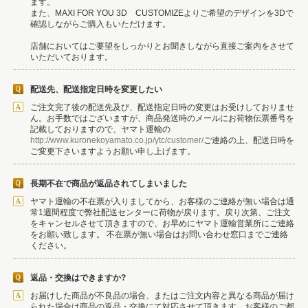
ます。
また、MAXI FOR YOU 3D CUSTOMIZEよりご希望のデザインを3Dで
確認しながらご購入もいただけます。
店舗においてはご要望をしっかりとお聞きしながら直接ご案内をさせて
いただいております。
配送先、配送指定日時を変更したい
ご注文完了後の配送先及び、配送指定日時の変更はお受けしておりませ
ん。お手数ではございますが、商品発送時のメールにお荷物伝票番号を
記載しておりますので、ヤマト運輸の
http://www.kuronekoyamato.co.jp/ytc/customer/
ご連絡の上、配送日時を
ご変更下さいますようお願い申し上げます。
長期不在で商品が返品されてしまいました
ヤマト運輸の不在票が入りましてから、お客様のご連絡が無い場合は通
常1週間程度で弊社配送センターに荷物が戻ります。戻り次第、ご注文
をキャンセルさせて頂きますので、お早めにヤマト運輸営業所にご連絡
をお願い致します。 不在票が無い場合はお問い合わせ窓口までご連絡
ください。
返品・交換はできますか?
お届けした商品が不良品の場合、またはご注文内容と異なる商品が届け
られた場合は商品の返品・交換にて対応させて頂きます。お客様のご都