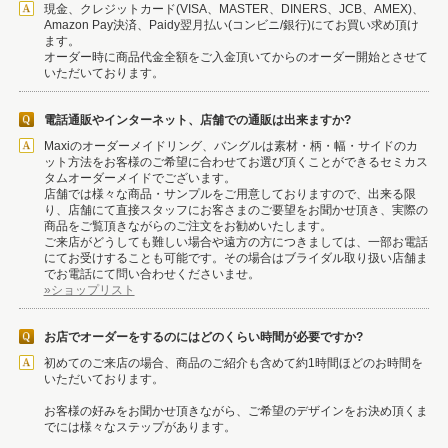
現金、クレジットカード(VISA、MASTER、DINERS、JCB、AMEX)、
Amazon Pay決済、Paidy翌月払い(コンビニ/銀行)にてお買い求め頂け
ます。
オーダー時に商品代金全額をご入金頂いてからのオーダー開始とさせて
いただいております。
電話通販やインターネット、店舗での通販は出来ますか?
Maxiのオーダーメイドリング、バングルは素材・柄・幅・サイドのカ
ット方法をお客様のご希望に合わせてお選び頂くことができるセミカス
タムオーダーメイドでございます。
店舗では様々な商品・サンプルをご用意しておりますので、出来る限
り、店舗にて直接スタッフにお客さまのご要望をお聞かせ頂き、実際の
商品をご覧頂きながらのご注文をお勧めいたします。
ご来店がどうしても難しい場合や遠方の方につきましては、一部お電話
にてお受けすることも可能です。その場合はブライダル取り扱い店舗ま
でお電話にて問い合わせくださいませ。
»ショップリスト
お店でオーダーをするのにはどのくらい時間が必要ですか?
初めてのご来店の場合、商品のご紹介も含めて約1時間ほどのお時間を
いただいております。
お客様の好みをお聞かせ頂きながら、ご希望のデザインをお決め頂くま
でには様々なステップがあります。