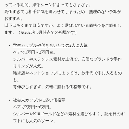
っている期間、贈るシーンによってもさまざま。
高価すぎても相手に気を遣わせてしまうため、無理のない予算が
おすすめ。
以下はあくまで目安ですが、よく選ばれている価格帯をご紹介し
ます。（※2025年5月時点での相場です）
学生カップルや付き合いたての2人に人気
ペアで1万円～2万円台。
シルバーやステンレス素材が主流で、安価なブランドや手作
りリングが人気。
雑貨店やネットショップによっては、数千円で手に入るもの
も。
背伸びしすぎず、気軽に贈れる価格帯です。
社会人カップルに多い価格帯
ペアで2万円〜6万円。
シルバーやK10ゴールドなどの素材を選びやすく、記念日のギ
フトにも人気のゾーン。