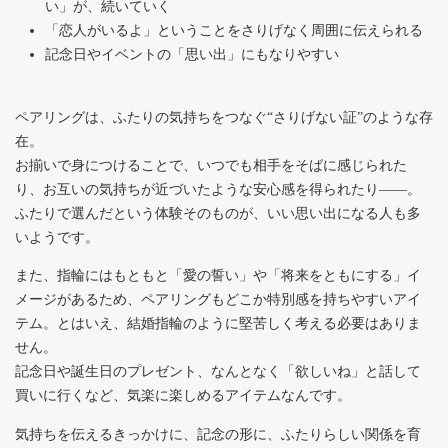
い」が、続いていく
「恋人がいるよ」ということをさりげなく周囲に伝えられる
記念日やイベントの「思い出」にもなりやすい
ペアリングは、ふたりの気持ちをつなぐ“さりげない証”のような存
在。
お揃いで身につけることで、いつでも相手をそばに感じられた
り、お互いの気持ちが近づいたような安心感を得られたり——。
ふたりで選んだという体験そのものが、いい思い出になる人も多
いようです。
また、指輪にはもともと「愛の誓い」や「将来をともにする」イ
メージがあるため、ペアリングもどこか特別感を持ちやすいアイ
テム。とはいえ、結婚指輪のように堅苦しく考える必要はありま
せん。
記念日や誕生日のプレゼント、なんとなく「欲しいね」と話して
買いに行くなど、気楽に楽しめるアイテムなんです。
気持ちを伝えるきっかけに、記念の形に、ふたりらしい関係を育