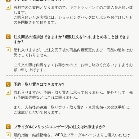
有料でのご案内となりますので、
ギフトラッピング
のご購入をお願い致
します。
ご購入頂いたお客様には、ショッピングバッグにリボンをお付けしたも
のを同梱させて頂きます。
注文商品の追加はできますか?複数注文を1つにまとめることはできま
すか?
恐れ入りますが、ご注文完了後の商品内容変更および、商品の追加はお
受けしておりません。
ご注文の際は内容をよくお確かめの上、お申し込みくださいますようお
願い申し上げます。
予約・取り置きはできますか?
恐れ入りますが、予約・取り置きは承っておりません。例外として、先
行予約販売時などはこれに限りません。
また、入荷後の連絡・取り寄せ・取り置き・直営店舗への発送手配は、
ご遠慮いただいております。
ブライダル(マリッジ/エンゲージ)の注文は出来ますか?
婚約指輪・結婚指輪を、WEB上ブライダルページよりご購入いただけ