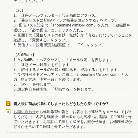
実行してください。
【au】
1. 「迷惑メールフィルター」設定画面にアクセス。
2. 「受信リストに登録/アドレス帳受信設定をする」をタップ。
3. [受信リスト設定]で「shoponline@maxi-j.com」を入力、一致範囲を
選択し、「必ず受信」にチェックを入れる。
4. 画面下の【受信リストの有効・無効】が「有効」になっていることを
確認し、「変更する」をタップ。
5. 受信リスト設定 変更確認画面で、「OK」をタップ。
【SoftBank】
1. My SoftBank へアクセスし、「メール設定」を押します。
2. 「迷惑メール対策」を押します。
3. 「許可するメールの登録」欄にある「登録する」を押します。
4. 受信許可するメールアドレス欄に「shoponline@maxi-j.com」と入
力、指定方法「後方一致」を選択します。
5. 「次へ」を押します。
6. 設定内容を確認後、「登録する」を押します。
購入後に商品が壊れてしまったらどうしたら良いですか?
お問い合わせ
から修理希望の旨と、お客さまの連絡先をメールにてお送
りください。内容を確認後、担当者からお客様へお電話にてご連絡させ
ていただきます。お電話にて詳しく状況をお聞かせ頂き、お修理可能か
どうかを含めてご回答させていただきます。