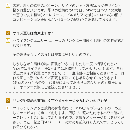
素材、彫りの絵柄のパターン、サイドのカット方法(エッジデザイン)、
幅をお選び頂けます。彫りの絵柄については、Maxiではハワイの大地
の恵みである植物(マイレリーフ、プルメリア)と波(スクロール)の柄で
コンビネーションを組んだ3パターンの絵柄をご用意しております。
サイズ直しは出来ますか?
ハワイアンジュエリーは、一つのリングに一周続く手彫りの装飾が施さ
れています。
その製法からサイズ直しは非常に難しいものです。
しかしながら着け心地に変化がございましたら一度ご相談ください。
Maxiではサイズ直しを1号まではお修理としてお承りいたします。それ
以上のサイズ変更につきましては、一度店舗へご相談くださいませ。お
作り直しの形でのサイズ変更を有料にてお承りさせていただきます。
(※石の入ったものや一部商品によってお承り出来ないものも御座いま
す。オーダーの際にご確認くださいませ。)
リングや商品の裏側に文字やメッセージを入れたいのですが
マリッジリングをご成約のお客様には、Maxiからプレゼントの一つと
してサービスにて承っております。店頭でご覧いただけるハワイ語のリ
ーフレットをご用意しておりますので、素敵なメッセージをお選びくだ
さい。また、記念日やパートナーの方の名前入れも人気です。じっくり
お選びください。