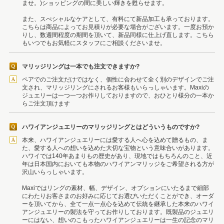
ませ。)ショッピングの間に美しい輝きを甦らせます。
また、スぺシャルなケアとして、有料にて新品加工も承っております。
こちらは商品によってお見積りが必要な場合がございます。一度お預か
りし、数週間程度の期間を頂いて、新品同様に仕上げ直します。こちら
もいつでもお気軽にスタッフにご相談くださいませ。
マリッジリングは一本でも注文できますか?
ペアでのご注文だけではなく、個性に合わせて全く別のデザインでご注
文され、マリッジリングにされるお客様もいらっしゃいます。Maxiの
ジュエリーは一つ一つお作りしておりますので、おひとり様分の一本か
らご注文頂けます
ハワイアンジュエリーのマリッジリングとはどういうものですか?
本来、ハワイアンジュエリーには愛する人へ心を込めて贈るもの、ま
た、愛する人への想いを込めた大切な宝物という意味合いがあります。
ハワイでは140年あまりもの歴史があり、現地ではもちろんのこと、近
年は日本国内においても本物のハワイアンマリッジをご希望される方が
沢山いらっしゃいます。
Maxiではリングの素材、幅、デザイン、オプションにいたるまで細部
にわたりお客さまのお好みに応じてお選びいただくことができ、オーダ
ーを頂いてから、全て一点一点心を込めて伝統を継承した本来のハワイ
アンジュエリーの製法を守ってお作りしております。既製品のジュエリ
ーにはない、想いのこもったハワイアンジュエリーは一生の記念のマリ