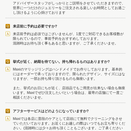
アドバイザースタッフがしっかりとご説明をさせていただきますので、
世界に一つだけのジュエリーをご注文される楽しいお時間としてお過ご
し頂けるように心掛けております
来店前に予約は必要ですか?
来店前予約は必須ではございませんが、1度でご対応できるお客様数が
限られているので、事前予約をおすすめしております。
混雑時はお待ち頂く事もあると思いますが、ご了承くださいませ。
挙式が近く、納期を待てない。持ち帰れるものはありますか?
Maxiのマリッジリングはハンドメイドでお作りしております。基本的
にはオーダーで承っておりますので、限られたデザイン、サイズにはな
りますが、一部お持ち帰り頂けるものも御座います。
また、挙式のお日にちが近く、店頭品でもご用意が出来ない場合も御座
います。Maxiでぜひ注文したい!という場合は、最寄の店舗にて一度ご
相談くださいませ。
アフターサービスはどのようになっていますか?
Maxiでは各店に普段のケアとして店頭にて無料でクリーニングをさせ
ていただいております。お近くにお越しの際はいつでもお立ち寄りくだ
さい。(混雑時には少々お待ち頂くこともございます。ご了承ください