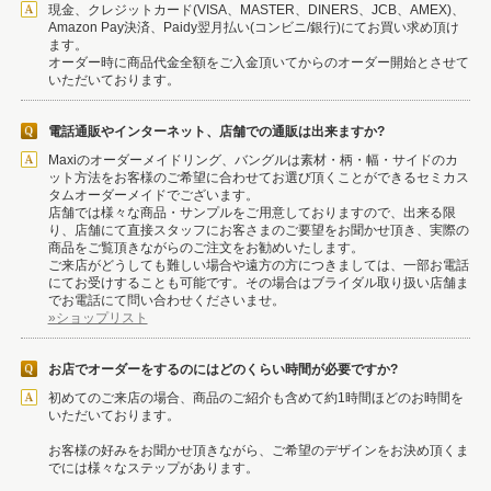
現金、クレジットカード(VISA、MASTER、DINERS、JCB、AMEX)、
Amazon Pay決済、Paidy翌月払い(コンビニ/銀行)にてお買い求め頂け
ます。
オーダー時に商品代金全額をご入金頂いてからのオーダー開始とさせて
いただいております。
電話通販やインターネット、店舗での通販は出来ますか?
Maxiのオーダーメイドリング、バングルは素材・柄・幅・サイドのカ
ット方法をお客様のご希望に合わせてお選び頂くことができるセミカス
タムオーダーメイドでございます。
店舗では様々な商品・サンプルをご用意しておりますので、出来る限
り、店舗にて直接スタッフにお客さまのご要望をお聞かせ頂き、実際の
商品をご覧頂きながらのご注文をお勧めいたします。
ご来店がどうしても難しい場合や遠方の方につきましては、一部お電話
にてお受けすることも可能です。その場合はブライダル取り扱い店舗ま
でお電話にて問い合わせくださいませ。
»ショップリスト
お店でオーダーをするのにはどのくらい時間が必要ですか?
初めてのご来店の場合、商品のご紹介も含めて約1時間ほどのお時間を
いただいております。
お客様の好みをお聞かせ頂きながら、ご希望のデザインをお決め頂くま
でには様々なステップがあります。