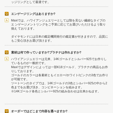
ッジリングとして最適です。
エンゲージリングはありますか?
Maxiでは、ハワイアンジュエリーとしては類を見ない繊細なタイプの
エ ンゲージメントリングをご予算に応じてお選びいただけるよう取り
揃え ております。
ダイヤモンドには日本の鑑定機関発行の鑑定書が付きますので、品質に
もご安心頂きお選び頂けます。
素材は何で作っていますか?プラチナは作れますか?
ハワイアンジュエリーは元来、14Kゴールドとシルバー925でお作りし
ているものが一般的です。
Maxiではデザインによっては一部K18ゴールド、プラチナの商品もお作
りしております。
ゴールドのカラーは各素材ともイエロー/ホワイト/ピンクの3色でお作り
が可能です。
ツートーンのタイプでは、14Kゴールドの3色とシルバー925の中から2
色までをお選び頂き、コンビネーションを組みます。
※14Kゴールド各色とシルバー925の組み合わせは出来かねます。
オーダーではどこまで内容を選べますか?