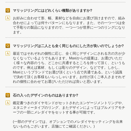
マリッジリングにはどれくらい種類がありますか?
お好みに合わせて形、幅、素材などを自由にお選び頂けますので、組み
合わせによっては何十パターンにもなります。また、その一つ一つは全
て手彫りの製品になりますので、一つ一つが世界に一つのリングになり
ます。
マリッジリングは二人とも全く同じものにした方が良いのでしょうか?
最近ではそれぞれの個性に応じ、全く同じデザインにされる方の方が少
なくなっているようでもあります。Maxiからの提案は、お選びいただ
く様々な内容のうち、どこかに共通するところを持って頂く、というも
のです。例えば素材、もしくは彫りのデザイン、などです。しかし、
Maxiというブランドでお選び頂くという点で共通である。という認識
で決めて頂くお客様もいらっしゃいます。お付け頂くご本人さまそれぞ
れの個性に合わせてお選びいただければ良いと思います。
石の入ったデザインのものはありますか?
鑑定書つきのダイヤモンドがセットされたエンゲージメントリングや、
エタニティータイプのリング、またデザインによってはプルメリアモチ
ーフの一部にメレダイヤをセットする事が可能です。
(一部のデザインでは、オプションでのメレダイヤセッティングを出来
ないものもございます。店舗にてご確認ください。)