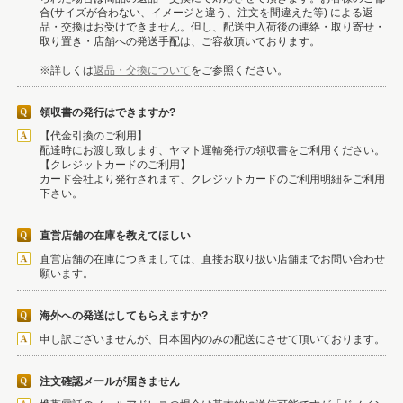
合(サイズが合わない、イメージと違う、注文を間違えた等) による返
品・交換はお受けできません。但し、配送中入荷後の連絡・取り寄せ・
取り置き・店舗への発送手配は、ご容赦頂いております。
※詳しくは
返品・交換について
をご参照ください。
領収書の発行はできますか?
【代金引換のご利用】
配達時にお渡し致します、ヤマト運輸発行の領収書をご利用ください。
【クレジットカードのご利用】
カード会社より発行されます、クレジットカードのご利用明細をご利用
下さい。
直営店舗の在庫を教えてほしい
直営店舗の在庫につきましては、直接お取り扱い店舗までお問い合わせ
願います。
海外への発送はしてもらえますか?
申し訳ございませんが、日本国内のみの配送にさせて頂いております。
注文確認メールが届きません