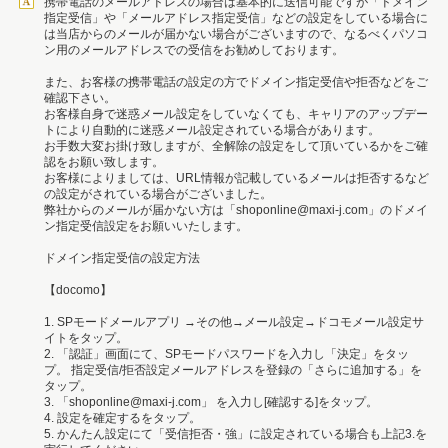
携帯電話のメールアドレスの場合は基本的に送信可能ですが「ドメイン
指定受信」や「メールアドレス指定受信」などの設定をしている場合に
は当店からのメールが届かない場合がございますので、なるべくパソコ
ン用のメールアドレスでの受信をお勧めしております。
また、お客様の携帯電話の設定の方でドメイン指定受信や拒否などをご
確認下さい。
お客様自身で迷惑メール設定をしていなくても、キャリアのアップデー
トにより自動的に迷惑メール設定されている場合があります。
お手数大変お掛け致しますが、全解除の設定をして頂いているかをご確
認をお願い致します。
お客様によりましては、URL情報が記載しているメールは拒否するなど
の設定がされている場合がございました。
弊社からのメールが届かない方は「shoponline@maxi-j.com」のドメイ
ン指定受信設定をお願いいたします。
ドメイン指定受信の設定方法
【docomo】
1. SPモードメールアプリ →その他→メール設定→ドコモメール設定サ
イトをタップ。
2. 「認証」画面にて、SPモードパスワードを入力し「決定」をタッ
プ。 指定受信/拒否設定メールアドレスを登録の「さらに追加する」を
タップ。
3. 「shoponline@maxi-j.com」 を入力し[確認する]をタップ。
4. 設定を確定するをタップ。
5. かんたん設定にて「受信拒否・強」に設定されている場合も上記3.を