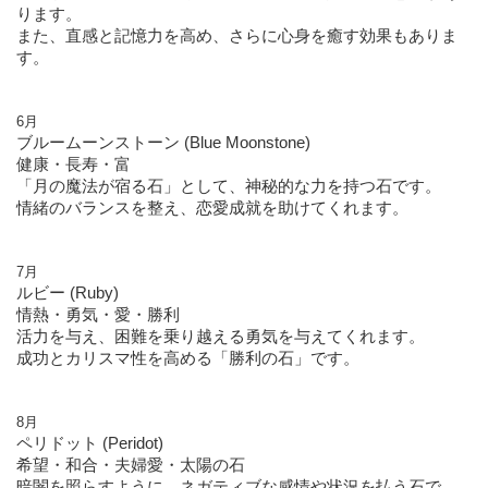
ります。
また、直感と記憶力を高め、さらに心身を癒す効果もありま
す。
6月
ブルームーンストーン (Blue Moonstone)
健康・長寿・富
「月の魔法が宿る石」として、神秘的な力を持つ石です。
情緒のバランスを整え、恋愛成就を助けてくれます。
7月
ルビー (Ruby)
情熱・勇気・愛・勝利
活力を与え、困難を乗り越える勇気を与えてくれます。
成功とカリスマ性を高める「勝利の石」です。
8月
ペリドット (Peridot)
希望・和合・夫婦愛・太陽の石
暗闇を照らすように、ネガティブな感情や状況を払う石で