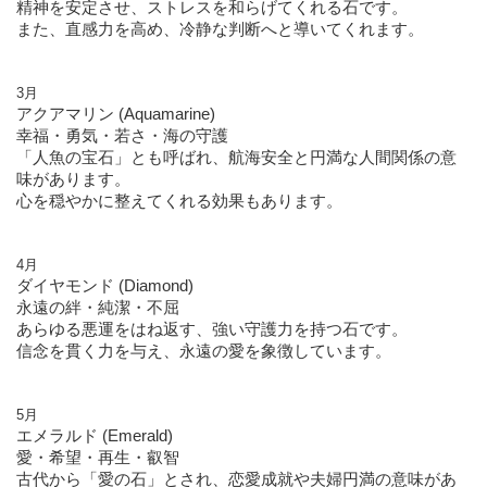
精神を安定させ、ストレスを和らげてくれる石です。
また、直感力を高め、冷静な判断へと導いてくれます。
3月
アクアマリン (Aquamarine)
幸福・勇気・若さ・海の守護
「人魚の宝石」とも呼ばれ、航海安全と円満な人間関係の意
味があります。
心を穏やかに整えてくれる効果もあります。
4月
ダイヤモンド (Diamond)
永遠の絆・純潔・不屈
あらゆる悪運をはね返す、強い守護力を持つ石です。
信念を貫く力を与え、永遠の愛を象徴しています。
5月
エメラルド (Emerald)
愛・希望・再生・叡智
古代から「愛の石」とされ、恋愛成就や夫婦円満の意味があ