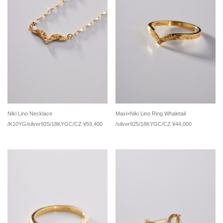
Niki Lino Necklace
Maxi×Niki Lino Ring Whaletail
/K10YG/silver925/18KYGC/CZ ¥59,400
/silver925/18KYGC/CZ ¥44,000