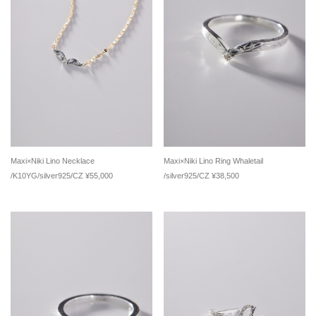
Maxi×Niki Lino Necklace
Maxi×Niki Lino Ring Whaletail
/K10YG/silver925/CZ ¥55,000
/silver925/CZ ¥38,500