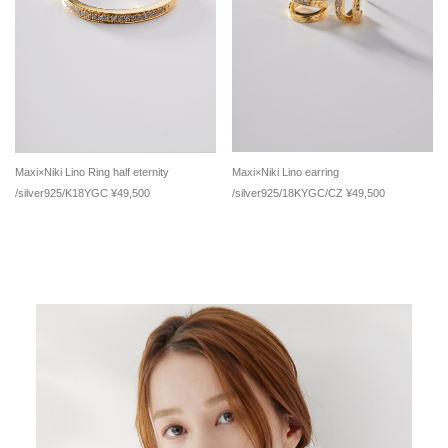
Maxi×Niki Lino Ring half eternity
Maxi×Niki Lino earring
/silver925/K18YGC ¥49,500
/silver925/18KYGC/CZ ¥49,500