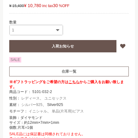
¥ 10,780
30
¥ 15,400
SALE
在庫一覧
※ギフトラッピングをご希望の方は
こちら
からご購入をお願い致しま
す。
商品コード：
5101-032-2
性別：
レディース
、
ユニセックス
素材：
シルバー925
、 Silver925
モチーフ：
イニシャル
、
単品(片耳用)ピアス
装飾：ダイヤモンド
サイズ：約12mm×7mm×1mm
個数:片耳=1個
SALE品には保証書は同梱されておりません。