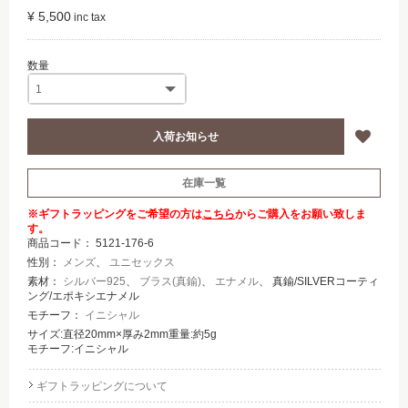
¥ 5,500
在庫一覧
※ギフトラッピングをご希望の方は
こちら
からご購入をお願い致しま
す。
商品コード：
5121-176-6
性別：
メンズ
、
ユニセックス
素材：
シルバー925
、
ブラス(真鍮)
、
エナメル
、 真鍮/SILVERコーティ
ング/エポキシエナメル
モチーフ：
イニシャル
サイズ:直径20mm×厚み2mm重量:約5g
モチーフ:イニシャル
ギフトラッピングについて