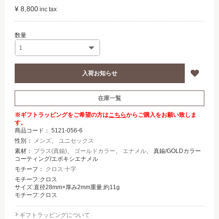
¥ 8,800
在庫一覧
※ギフトラッピングをご希望の方は
こちら
からご購入をお願い致しま
す。
商品コード：
5121-056-6
性別：
メンズ
、
ユニセックス
素材：
ブラス(真鍮)
、
ゴールドカラー
、
エナメル
、 真鍮/GOLDカラー
コーティング/エポキシエナメル
モチーフ：
クロス 十字
モチーフ:クロス
サイズ:直径28mm×厚み2mm重量:約11g
モチーフ:クロス
ギフトラッピングについて