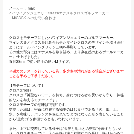
メーカー：
maxi
ハワイアンジュエリー/Brass/エナメルクロスゴルフマーカー
M/GDBK へのお問い合わせ
クロスをモチーフにしたハワイアンジュエリーのゴルフマーカー。
マイレの葉とクロスを組み合わせたマイレクロスのデザインを取り囲む
ようにオールドイングリッシュ柄を手彫りしています。
その他の部分にはエナメルを敷き詰め、より存在感のあるボールマーカ
ーに仕上げました。
直径28mmで使い勝手の良いMサイズ。
※磁力のテストを行っている為、多少傷や汚れがある場合がございます
ことを予めご了承ください。
【モチーフについて】
クロス(cross)
クロスは「神聖なパワー」を持ち、身につける者を災いから守り、神秘
的な力を与えるモチーフです。
クロスモチーフの意味は“守護”です。
交差した線は、宇宙に存在する物事のはじまりである「火、風、土、
水」を意味し、バランスを保たれてひとつになった形を表していること
から“生命力”を象徴するともいわれています。
また、上下に交差している様子は“天界と地上との交流”を表すともいわ
れ、クロスモチーフは、天から降り注ぐ神聖な力を受け、降りかかる災